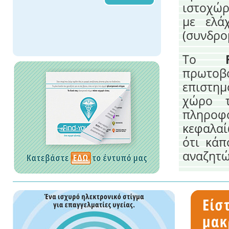
ιστοχώρ
με ελά
(συνδρο
Το
πρωτοβ
επιστημ
χώρο τ
πληροφ
κεφαλαί
ότι κάπ
αναζητώ
διαθέσιμ
ανθρώπ
ασθενείς
Η μητρ