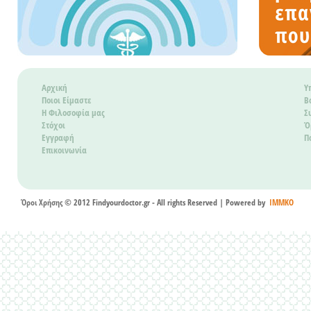
περιφερ
δραστηρ
Κρήτη τ
TM Solu
Αρχική
Υ
Το επεν
Ποιοι Είμαστε
Β
12μηνο 
Η Φιλοσοφία μας
Σ
Στόχοι
Ό
έχουν λ
Εγγραφή
Π
αναφέρο
Επικοινωνία
Όροι Χρήσης
© 2012 Findyourdoctor.gr - All rights Reserved | Powered by
IMMKO